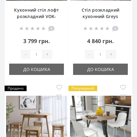
Кухонний стіл лофт
Стіл розкладний
розкладний VOK-
кухонний Greys
D00079
0
0
3 799 грн.
4 840 грн.
-
+
-
+
ДО КОШИКА
ДО КОШИКА
Продано
Популярний