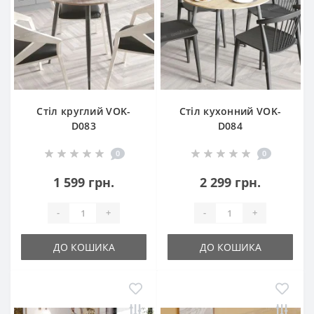
Стіл круглий VOK-
Стіл кухонний VOK-
D083
D084
0
0
1 599 грн.
2 299 грн.
-
+
-
+
ДО КОШИКА
ДО КОШИКА