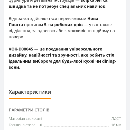
фурнітура й детальна інструкція —
збірка легка,
швидка та не потребує спеціальних навичок
.
Відправка здійснюється перевізником
Нова
Пошта
протягом
5-ти робочих днів
— у вантажне
відділення, за адресою або з можливістю підйому на
поверх.
VOK-D00045 — це поєднання універсального
дизайну, надійності та зручності, яке робить стіл
ідеальним вибором для будь-якої кухні чи dining-
зони.
Характеристики
ПАРАМЕТРИ СТОЛІВ
Матеріал столешні
ЛДСП
Товщина столешні
16 мм