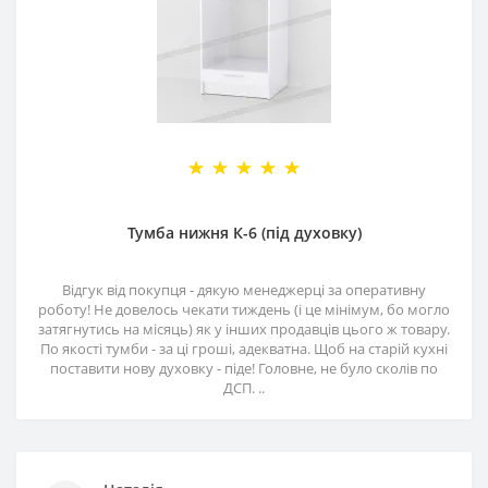
Тумба нижня К-6 (під духовку)
Відгук від покупця - дякую менеджерці за оперативну
роботу! Не довелось чекати тиждень (і це мінімум, бо могло
затягнутись на місяць) як у інших продавців цього ж товару.
По якості тумби - за ці гроші, адекватна. Щоб на старій кухні
поставити нову духовку - піде! Головне, не було сколів по
ДСП. ..