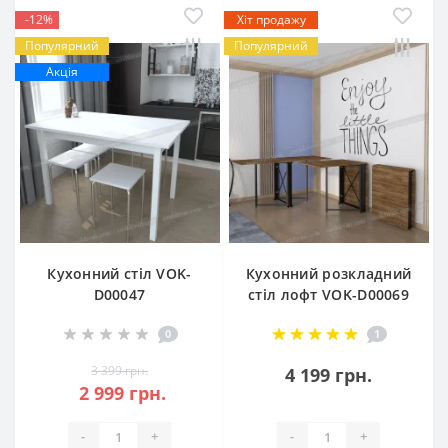
-12%
Хіт продажу
Популярний
Популярний
Акція
Кухонний стіл VOK-
Кухонний розкладний
D00047
стіл лофт VOK-D00069
0
1
3 399 грн.
4 199 грн.
2 999 грн.
-
+
-
+