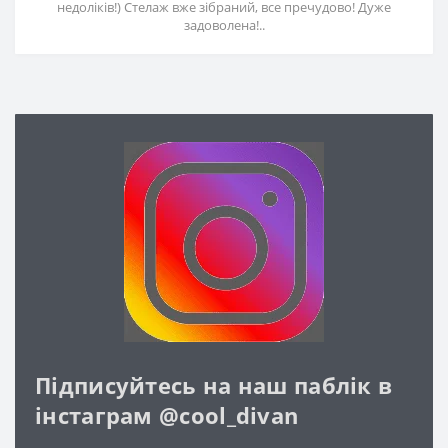
недоліків!) Стелаж вже зібраний, все пречудово! Дуже
задоволена!..
Підписуйтесь на наш паблік в
інстаграм @cool_divan