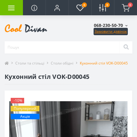
0
0
0
068-230-50-70
Замовити дзвінок
Столи та стільці
Столи обідні
Кухонний стіл VOK-D00045
Кухонний стіл VOK-D00045
-10%
Популярний
Акція