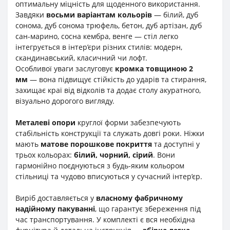
оптимальну міцність для щоденного використання.
Завдяки
восьми варіантам кольорів
— білий, дуб
сонома, дуб сонома трюфель, бетон, дуб артізан, дуб
сан-марино, сосна кембра, венге — стіл легко
інтегрується в інтер’єри різних стилів: модерн,
скандинавський, класичний чи лофт.
Особливої уваги заслуговує
кромка товщиною 2
мм
— вона підвищує стійкість до ударів та стирання,
захищає краї від відколів та додає столу акуратного,
візуально дорогого вигляду.
Металеві опори
круглої форми забезпечують
стабільність конструкції та служать довгі роки. Ніжки
мають
матове порошкове покриття
та доступні у
трьох кольорах:
білий, чорний, сірий
. Вони
гармонійно поєднуються з будь-яким кольором
стільниці та чудово вписуються у сучасний інтер’єр.
Виріб доставляється у
власному фабричному
надійному пакуванні
, що гарантує збереження під
час транспортування. У комплекті є вся необхідна