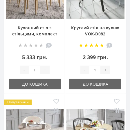
Кухонний стіл з
Круглий стіл на кухню
стільцями, комплект
VOK-D082
Ліма
0
1
5 333 грн.
2 399 грн.
-
+
-
+
ДО КОШИКА
ДО КОШИКА
Популярний