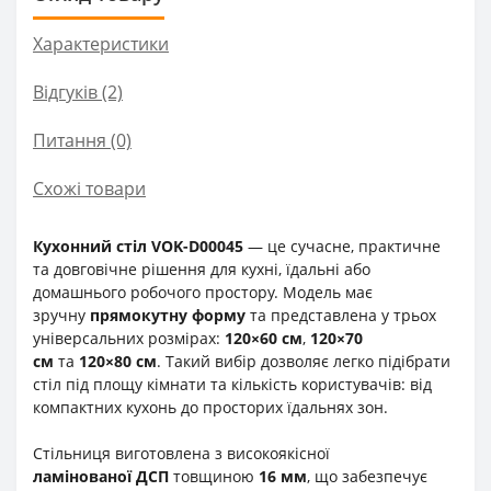
Характеристики
Відгуків (2)
Питання
(0)
Схожі товари
Кухонний стіл VOK-D00045
— це сучасне, практичне
та довговічне рішення для кухні, їдальні або
домашнього робочого простору. Модель має
зручну
прямокутну форму
та представлена у трьох
універсальних розмірах:
120×60 см
,
120×70
см
та
120×80 см
. Такий вибір дозволяє легко підібрати
стіл під площу кімнати та кількість користувачів: від
компактних кухонь до просторих їдальнях зон.
Стільниця виготовлена з високоякісної
ламінованої ДСП
товщиною
16 мм
, що забезпечує