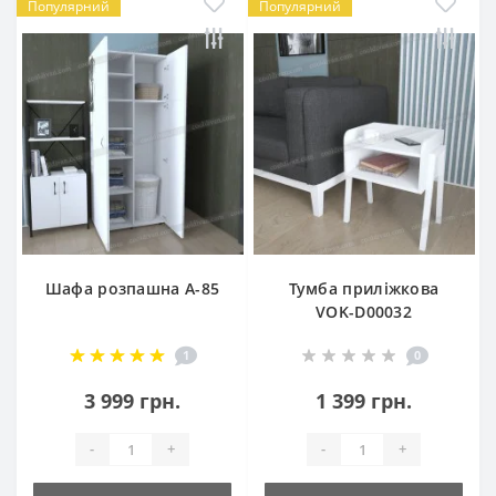
Популярний
Популярний
Шафа розпашна А-85
Тумба приліжкова
VOK-D00032
1
0
3 999 грн.
1 399 грн.
-
+
-
+