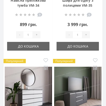
Навісна приліжкова
Шафа для одягу з
тумба VM-34
полицями VM-35
0
0
899 грн.
3 999 грн.
-
+
-
+
ДО КОШИКА
ДО КОШИКА
Популярний
Популярний