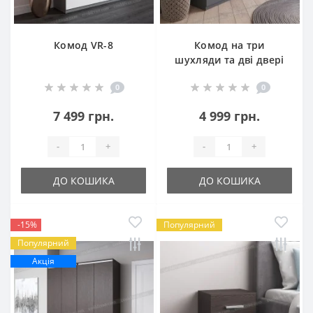
Комод VR-8
Комод на три
шухляди та дві двері
VR-15
0
0
7 499 грн.
4 999 грн.
-
+
-
+
ДО КОШИКА
ДО КОШИКА
-15%
Популярний
Популярний
Акція