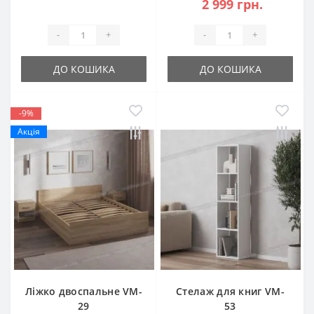
2 999 грн.
-
+
-
+
ДО КОШИКА
ДО КОШИКА
-9%
Акція
Ліжко двоспальне VM-
Стелаж для книг VM-
29
53