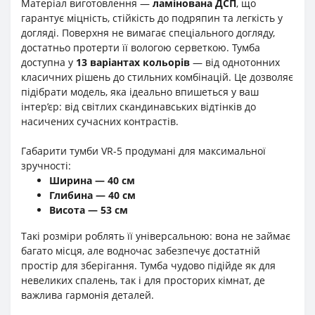
Матеріал виготовлення —
ламінована ДСП
, що
гарантує міцність, стійкість до подряпин та легкість у
догляді. Поверхня не вимагає спеціального догляду,
достатньо протерти її вологою серветкою. Тумба
доступна у
13 варіантах кольорів
— від однотонних
класичних рішень до стильних комбінацій. Це дозволяє
підібрати модель, яка ідеально впишеться у ваш
інтер’єр: від світлих скандинавських відтінків до
насичених сучасних контрастів.
Габарити тумби VR-5 продумані для максимальної
зручності:
Ширина — 40 см
Глибина — 40 см
Висота — 53 см
Такі розміри роблять її універсальною: вона не займає
багато місця, але водночас забезпечує достатній
простір для зберігання. Тумба чудово підійде як для
невеликих спалень, так і для просторих кімнат, де
важлива гармонія деталей.