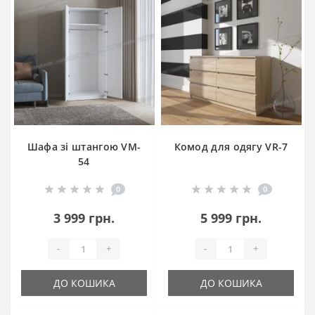
Шафа зі штангою VM-
Комод для одягу VR-7
54
0
0
3 999 грн.
5 999 грн.
-
+
-
+
ДО КОШИКА
ДО КОШИКА