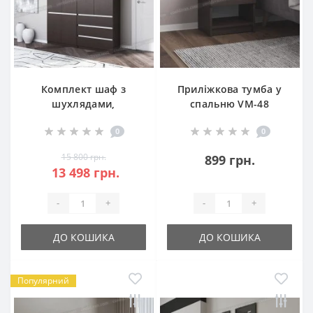
Комплект шаф з
Приліжкова тумба у
шухлядами,
спальню VM-48
полицями, штангою
0
0
VR-10 + VR-16
15 800 грн.
899 грн.
13 498 грн.
-
+
-
+
ДО КОШИКА
ДО КОШИКА
Популярний