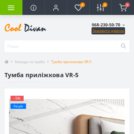
0
0
0
068-230-50-70
Замовити дзвінок
Комоди та тумби
Тумба приліжкова VR-5
Тумба приліжкова VR-5
-5%
Акція