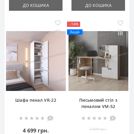
ДО КОШИКА
ДО КОШИКА
-14%
Акція
Шафа пенал VR-22
Письмовий стіл з
пеналом VM-52
0
0
3 499 грн.
4 699 грн.