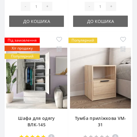
-
+
-
+
ДО КОШИКА
ДО КОШИКА
Під замовлення
Популярний
Хіт продажу
Популярний
Шафа для одягу
Тумба приліжкова VM-
ВЛК-145
31
5
0