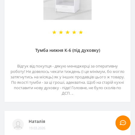
Тумба нижня К-6 (під духовку)
Відгук від покупця - дякую менеджерці за оперативну
роботу! Не довелось чекати тиждень (і це мінімум, бо могло
затягнутись на місяць) як у інших продавців цього ж товару.
По якості тумби - за ці гроші, адекватна. Щоб на старій кухні
поставити нову духовку - піде! Головне, не було сколів по
ДСП. ..
Наталія
19.03.2026