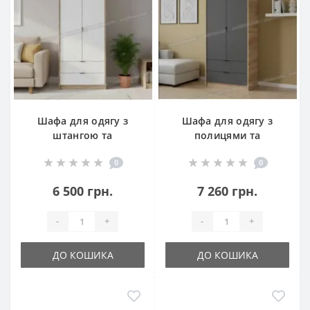
Шафа для одягу з
Шафа для одягу з
штангою та
полицями та
шухлядами Сіті-800
шухлядами Сіті-800
0
0
6 500 грн.
7 260 грн.
-
+
-
+
ДО КОШИКА
ДО КОШИКА