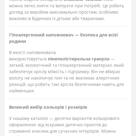
можна легко зняти та випрати при потребі. Це робить
догляд за виробом максимально простим, особливо
важливо в будинках із дітьми або тваринами.
Гіпоалергенний наповнювач — безпека для всієї
родини
В якості наповнювача
використовується
пінополістирольна гранула
—
легкий, екологічний та гіпоалергенний матеріал, який
забезпечує кріслу м’якість і підтримку. Він не вбирає
вологу, не накопичує пил та не викликає алергічних
реакцій, що робить такі крісла безпечними навіть для
найменших.
Великий вибір кольорів і розмірів
У нашому каталозі — десятки варіантів кольорового
оформлення: від яскравих дитячих принтів до
стриманої класики для сучасних інтер’єрів. Можна