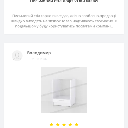
Письмовий стіл лофт VOK-D00049
Письмовий стіл гарно виглядає, якісно зроблено,продавці
швидко виходять на зв'язок.Товар надсилають своєчасно. В
подальшому буду користуватись послугами компанії..
Володимир
31.03.2026