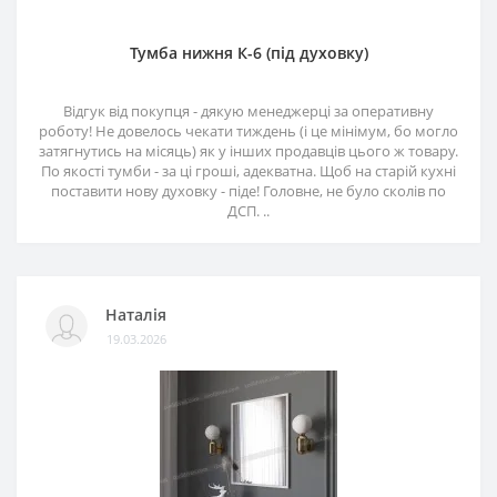
Тумба нижня К-6 (під духовку)
Відгук від покупця - дякую менеджерці за оперативну
роботу! Не довелось чекати тиждень (і це мінімум, бо могло
затягнутись на місяць) як у інших продавців цього ж товару.
По якості тумби - за ці гроші, адекватна. Щоб на старій кухні
поставити нову духовку - піде! Головне, не було сколів по
ДСП. ..
Наталія
19.03.2026