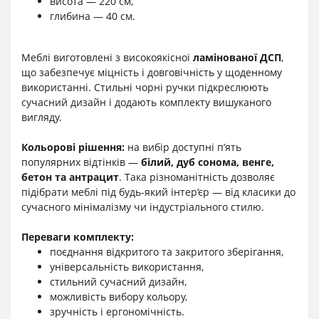
висота — 220 см,
глибина — 40 см.
Меблі виготовлені з високоякісної
ламінованої ДСП
,
що забезпечує міцність і довговічність у щоденному
використанні. Стильні чорні ручки підкреслюють
сучасний дизайн і додають комплекту вишуканого
вигляду.
Кольорові рішення:
на вибір доступні п’ять
популярних відтінків —
білий, дуб сонома, венге,
бетон та антрацит
. Така різноманітність дозволяє
підібрати меблі під будь-який інтер’єр — від класики до
сучасного мінімалізму чи індустріального стилю.
Переваги комплекту:
поєднання відкритого та закритого зберігання,
універсальність використання,
стильний сучасний дизайн,
можливість вибору кольору,
зручність і ергономічність.