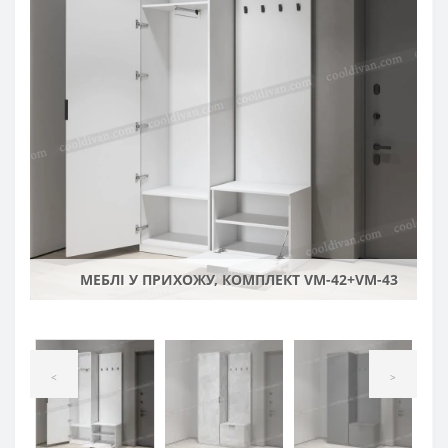
МЕБЛІ У ПРИХОЖУ, КОМПЛЕКТ VM-42+VM-43
<
>