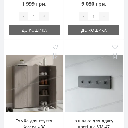
1 999 грн.
9 030 грн.
-
+
-
+
ДО КОШИКА
ДО КОШИКА
Тумба для взуття
вішалка для одягу
Кассель-3Д
настінна VM-47