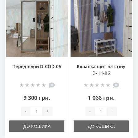
Передпокій D-COD-05
Вішалка щит на стіну
D-H1-06
0
0
9 300 грн.
1 066 грн.
-
+
-
+
ДО КОШИКА
ДО КОШИКА