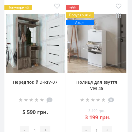
Популярний
-9%
Популярний
Акція
Передпокій D-RIV-07
Полиця для взуття
VM-45
0
0
3 499 грн.
5 590 грн.
3 199 грн.
-
+
-
+