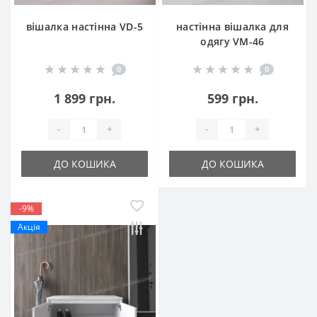
вішалка настінна VD-5
настінна вішалка для
одягу VM-46
0
0
1 899 грн.
599 грн.
-
+
-
+
ДО КОШИКА
ДО КОШИКА
-9%
Акція