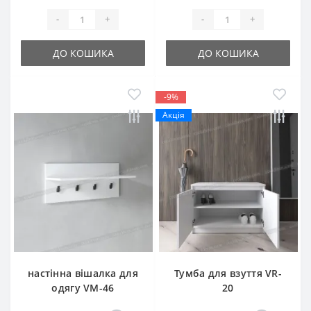
-
+
-
+
ДО КОШИКА
ДО КОШИКА
-9%
Акція
настінна вішалка для
Тумба для взуття VR-
одягу VM-46
20