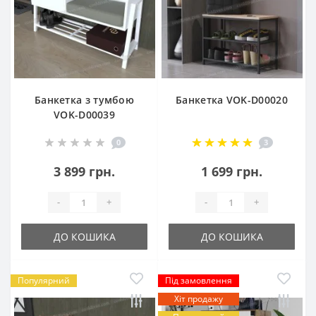
Банкетка з тумбою
Банкетка VOK-D00020
VOK-D00039
0
3
3 899 грн.
1 699 грн.
-
+
-
+
ДО КОШИКА
ДО КОШИКА
Популярний
Під замовлення
Хіт продажу