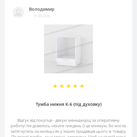
Володимир
31.03.2026
Тумба нижня К-6 (під духовку)
Відгук від покупця - дякую менеджерці за оперативну
роботу! Не довелось чекати тиждень (і це мінімум, бо могло
затягнутись на місяць) як у інших продавців цього ж товару.
По якості тумби - за ці гроші, адекватна. Щоб на старій кухні