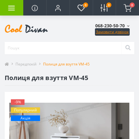
0
0
0
068-230-50-70
Замовити дзвінок
Передпокій
Полиця для взуття VM-45
Полиця для взуття VM-45
-9%
Популярний
Акція