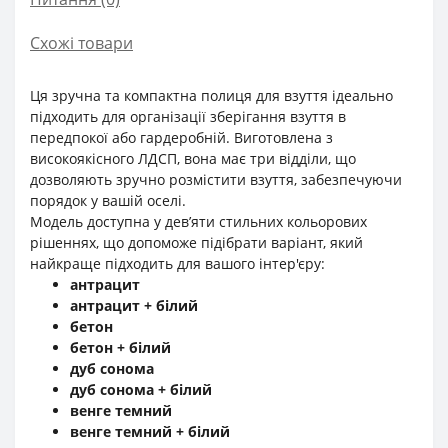
Схожі товари
Ця зручна та компактна полиця для взуття ідеально
підходить для організації зберігання взуття в
передпокої або гардеробній. Виготовлена з
високоякісного ЛДСП, вона має три відділи, що
дозволяють зручно розмістити взуття, забезпечуючи
порядок у вашій оселі.
Модель доступна у дев’яти стильних кольорових
рішеннях, що допоможе підібрати варіант, який
найкраще підходить для вашого інтер'єру:
антрацит
антрацит + білий
бетон
бетон + білий
дуб сонома
дуб сонома + білий
венге темний
венге темний + білий