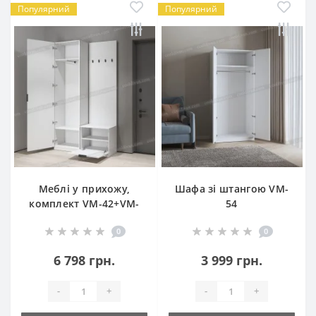
Популярний
Популярний
Меблі у прихожу,
Шафа зі штангою VM-
комплект VM-42+VM-
54
43
0
0
6 798 грн.
3 999 грн.
-
+
-
+