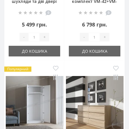
шухляди та дві двері
комплект VM-42+VM-
VR-11
43
0
0
5 499 грн.
6 798 грн.
-
+
-
+
ДО КОШИКА
ДО КОШИКА
Популярний