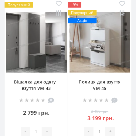
Популярний
-9%
Популярний
Акція
Вішалка для одягу і
Полиця для взуття
взуття VM-43
VM-45
0
0
3 499 грн.
2 799 грн.
3 199 грн.
-
+
-
+