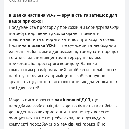
Вішалка настінна VD-5 — зручність та затишок для
вашої прихожої
Продуманість простору у прихожій чи коридорі завжди
потребує вирішення двох завдань - поєднати
практичність та створити затишок при вході в оселю.
Настінна
вішалка VD-5
— це сучасний та необхідний
елемент меблів, який допоможе підтримувати порядок
і стане стильним акцентом інтер’єру невеликої
прихожої або просторого коридору. Завдяки
компактним розмірам даний виріб легко розміститься
навіть у невеликому приміщенні, забезпечуючи
зручність щоденного використання як для мешканців
так і для гостей.
Модель виготовлена з
ламінованої ДСП
, що
передбачає собою міцність, довговічність та стійкість
до щоденного використання. Така поверхня легко
очищується та не потребує складного догляду. У
комплекті передбачено
5 гачків
, які гармонійно