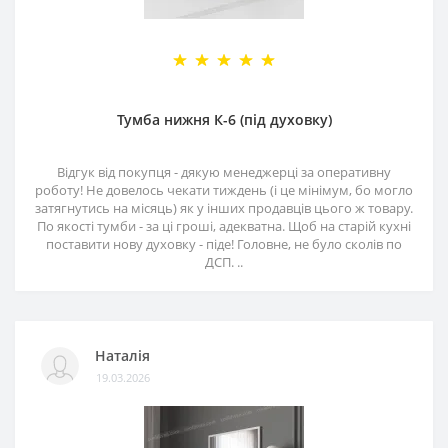
Тумба нижня К-6 (під духовку)
Відгук від покупця - дякую менеджерці за оперативну
роботу! Не довелось чекати тиждень (і це мінімум, бо могло
затягнутись на місяць) як у інших продавців цього ж товару.
По якості тумби - за ці гроші, адекватна. Щоб на старій кухні
поставити нову духовку - піде! Головне, не було сколів по
ДСП. ..
Наталія
19.03.2026