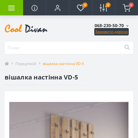
0
0
0
068-230-50-70
Замовити дзвінок
Передпокій
вішалка настінна VD-5
вішалка настінна VD-5