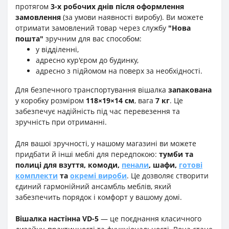
протягом
3-х робочих днів після оформлення
замовлення
(за умови наявності виробу). Ви можете
отримати замовлений товар через службу
"Нова
пошта"
зручним для вас способом:
у відділенні,
адресно кур'єром до будинку,
адресно з підйомом на поверх за необхідності.
Для безпечного транспортування вішалка
запакована
у коробку розміром
118×19×14 см
, вага
7 кг
. Це
забезпечує надійність під час перевезення та
зручність при отриманні.
Для вашої зручності, у нашому магазині ви можете
придбати й інші меблі для передпокою:
тумби та
полиці для взуття, комоди,
пенали
, шафи,
готові
комплекти
та
окремі вироби
. Це дозволяє створити
єдиний гармонійний ансамбль меблів, який
забезпечить порядок і комфорт у вашому домі.
Вішалка настінна
VD-5
— це поєднання класичного