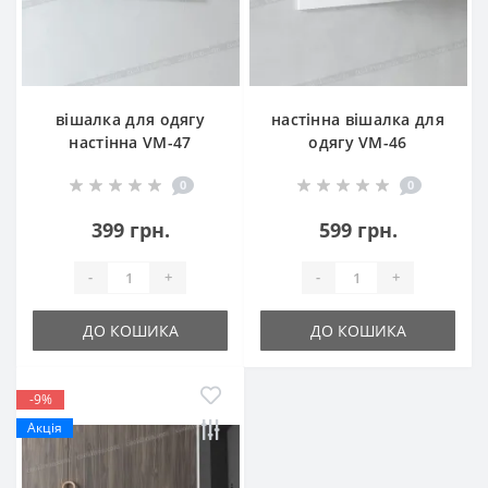
вішалка для одягу
настінна вішалка для
настінна VM-47
одягу VM-46
0
0
399 грн.
599 грн.
-
+
-
+
ДО КОШИКА
ДО КОШИКА
-9%
Акція