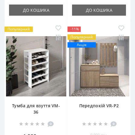
ДО КОШИКА
ДО КОШИКА
Популярний
-11%
Популярний
Акція
Тумба для взуття VM-
Передпокій VR-P2
36
0
0
9 900 грн.