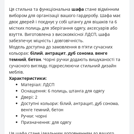
Ця стильна та функціональна
шафа
стане відмінним
вибором для організації вашого гардеробу. Шафа має
двоє дверей і поєднує у собі штангу для вішаків та 6
містких полиць для зберігання одягу, аксесуарів або
взуття. Виготовлена з високоякісної ЛДСП, шафа
забезпечує міцність і довговічність.
Модель доступна до замовлення в п'яти сучасних
кольорах:
білий
,
антрацит
,
дуб сонома
,
венге
темний
,
бетон
. Чорні ручки додають вишуканості та
сучасного вигляду, підкреслюючи стильний дизайн
меблів.
Характеристики:
Матеріал: ЛДСП
Оснащення: 6 полиць, штанга для одягу
Двері: 2
Доступні кольори: білий, антрацит, дуб сонома,
венге темний, бетон
Ручки: чорні
Призначення: для одягу
Ця шафа стане ідеальним доповненням до вашого