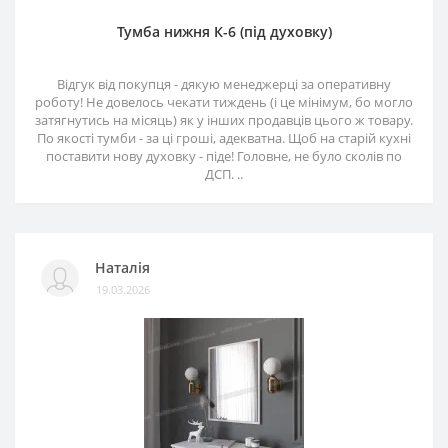
Тумба нижня К-6 (під духовку)
Відгук від покупця - дякую менеджерці за оперативну
роботу! Не довелось чекати тиждень (і це мінімум, бо могло
затягнутись на місяць) як у інших продавців цього ж товару.
По якості тумби - за ці гроші, адекватна. Щоб на старій кухні
поставити нову духовку - піде! Головне, не було сколів по
ДСП. ..
Наталія
19.03.2026