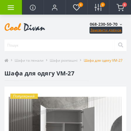
0
0
0
068-230-50-70
Замовити дзвінок
Шафи та пенали
Шафи розпашні
Шафа для одягу VM-27
Шафа для одягу VM-27
Популярний