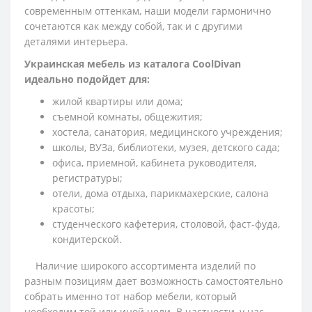
современным оттенкам, наши модели гармонично
сочетаются как между собой, так и с другими
деталями интерьера.
Украинская мебель из каталога CoolDivan
идеально подойдет для:
жилой квартиры или дома;
съемной комнаты, общежития;
хостела, санатория, медицинского учреждения;
школы, ВУЗа, библиотеки, музея, детского сада;
офиса, приемной, кабинета руководителя,
регистратуры;
отели, дома отдыха, парикмахерские, салона
красоты;
студенческого кафетерия, столовой, фаст-фуда,
кондитерской.
Наличие широкого ассортимента изделий по
разным позициям дает возможность самостоятельно
собрать именно тот набор мебели, который
необходим той или иной цели. В частности, у нас