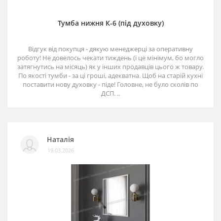
Тумба нижня К-6 (під духовку)
Відгук від покупця - дякую менеджерці за оперативну
роботу! Не довелось чекати тиждень (і це мінімум, бо могло
затягнутись на місяць) як у інших продавців цього ж товару.
По якості тумби - за ці гроші, адекватна. Щоб на старій кухні
поставити нову духовку - піде! Головне, не було сколів по
ДСП. ..
Наталія
19.03.2026