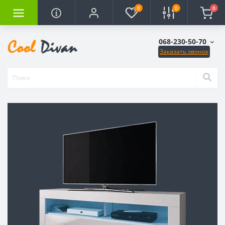
0
0
0
068-230-50-70
Заказать звонок