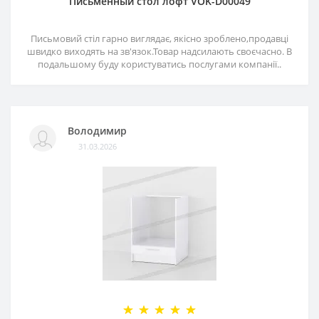
Письменный стол лофт VOK-D00049
Письмовий стіл гарно виглядає, якісно зроблено,продавці
швидко виходять на зв'язок.Товар надсилають своєчасно. В
подальшому буду користуватись послугами компанії..
Володимир
31.03.2026