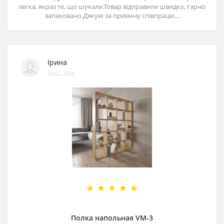
легка, якраз те, що шукали.Товар відправили швидко, гарно
запаковано.Дякую за приємну співпрацю...
Ірина
24.02.2026
Полка напольная VM-3