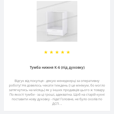
Тумба нижня К-6 (під духовку)
Відгук від покупця - дякую менеджерці за оперативну
роботу! Не довелось чекати тиждень (і це мінімум, бо могло
затягнутись на місяць) як у інших продавців цього ж товару.
По якості тумби - за ці гроші, адекватна. Щоб на старій кухні
поставити нову духовку - піде! Головне, не було сколів по
ДСП. ..