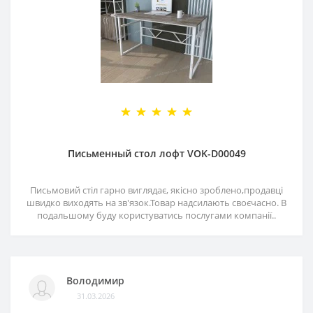
Письменный стол лофт VOK-D00049
Письмовий стіл гарно виглядає, якісно зроблено,продавці
швидко виходять на зв'язок.Товар надсилають своєчасно. В
подальшому буду користуватись послугами компанії..
Володимир
31.03.2026