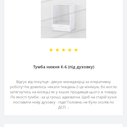
Тумба нижня К-6 (під духовку)
Відгук від покупця - дякую менеджерці за оперативну
роботу! Не довелось чекати тиждень (і це мінімум, бо могло
затягнутись на місяць) як у інших продавців цього ж товару.
По якості тумби - за ці гроші, адекватна. Щоб на старій кухні
поставити нову духовку - піде! Головне, не було сколів по
ДСП. ..