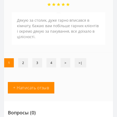
Дякую за столик, дуже гарно вписався в
кімнату, бажаю вам побільше гарних клієнтів
і окремо дякую за пакування, все доїхало в
цілісності.
1
2
3
4
>
>|
+ Написать отзыв
Вопросы
(0)