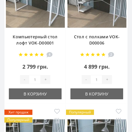
Компьютерный стол
Стол с полками VOK-
лофт VOK-D00001
D00006
4
2
2 799 грн.
4 899 грн.
-
+
-
+
В КОРЗИНУ
В КОРЗИНУ
Хит продаж
Популярный
Популярный