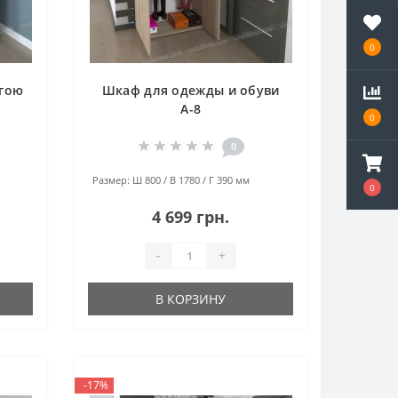
0
нгою
Шкаф для одежды и обуви
А-8
0
0
Размер:
Ш 800 / В 1780 / Г 390 мм
0
4 699 грн.
-
+
В КОРЗИНУ
-17%