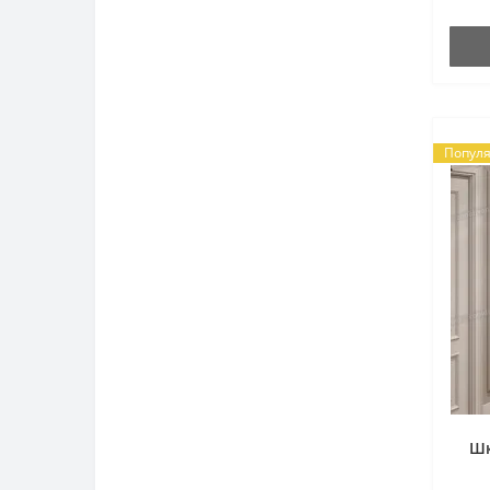
Попул
Шк