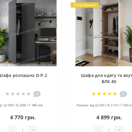
Популярный
Шафа розпашна D-P-2
Шафа для одягу та взу
ВЛК-85
0
2
р:
Ш 900 / В 2040 / Г 480 мм
Размер:
від Ш 600 / В 2110 / Г 500 
4 770 грн.
4 899 грн.
-
+
-
+