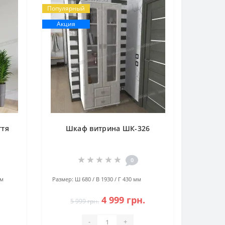
Популярный
Акция
ття
Шкаф витрина ШК-326
0
мм
Размер:
Ш 680 / В 1930 / Г 430 мм
4 999 грн.
5 999 грн.
-
+