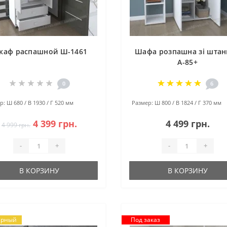
каф распашной Ш-1461
Шафа розпашна зі шта
А-85+
0
6
р:
Ш 680 / В 1930 / Г 520 мм
Размер:
Ш 800 / В 1824 / Г 370 мм
4 399 грн.
4 499 грн.
4 999 грн.
-
+
-
+
В КОРЗИНУ
В КОРЗИНУ
ярный
Под заказ