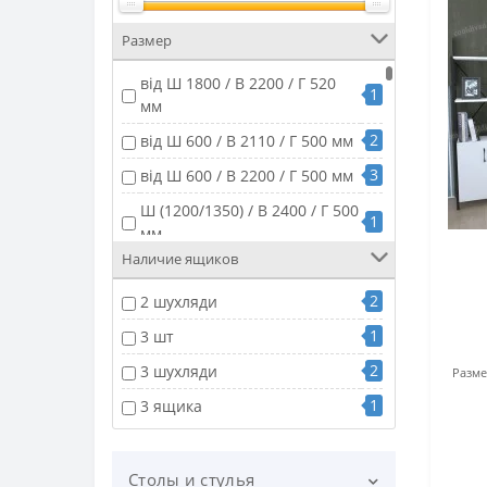
Размер
від Ш 1800 / В 2200 / Г 520
1
мм
2
від Ш 600 / В 2110 / Г 500 мм
3
від Ш 600 / В 2200 / Г 500 мм
Ш (1200/1350) / В 2400 / Г 500
1
мм
Наличие ящиков
1
Ш 1000 / В 2070 / Г 500 мм
2
2 шухляди
2
Ш 1000 / В 2100 / Г 520 мм
1
3 шт
2
Ш 1002 / В 2117 / Г 554 мм
2
3 шухляди
4
Ш 1002 / В 2195 / Г 500 мм
Разме
1
3 ящика
1
Ш 1162 / В 2034 / Г 495 мм
1
Ш 1200 / В 2050 / Г 500 мм
1
Ш 1200 / В 2055 / Г 500 мм
Столы и стулья