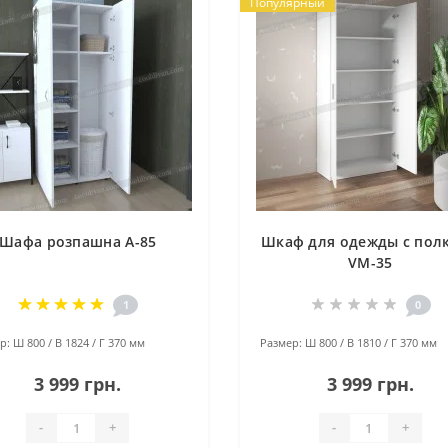
Популярный
Шафа розпашна А-85
Шкаф для одежды с пол
VM-35
1
0
р:
Ш 800 / В 1824 / Г 370 мм
Размер:
Ш 800 / В 1810 / Г 370 мм
3 999 грн.
3 999 грн.
-
+
-
+