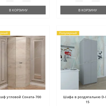
В КОРЗИНУ
В КОРЗИНУ
ярный
Популярный
аф угловой Соната-700
Шафа в роздягальню D-
15