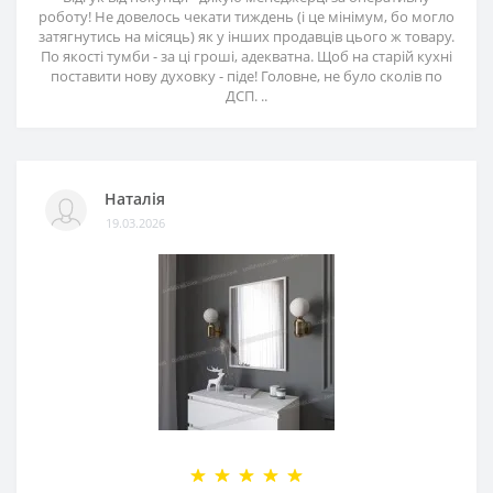
роботу! Не довелось чекати тиждень (і це мінімум, бо могло
затягнутись на місяць) як у інших продавців цього ж товару.
По якості тумби - за ці гроші, адекватна. Щоб на старій кухні
поставити нову духовку - піде! Головне, не було сколів по
ДСП. ..
Наталія
19.03.2026