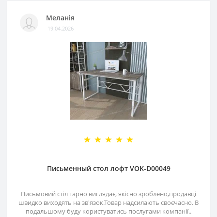
Меланія
19.04.2026
Письменный стол лофт VOK-D00049
Письмовий стіл гарно виглядає, якісно зроблено,продавці
швидко виходять на зв'язок.Товар надсилають своєчасно. В
подальшому буду користуватись послугами компанії..