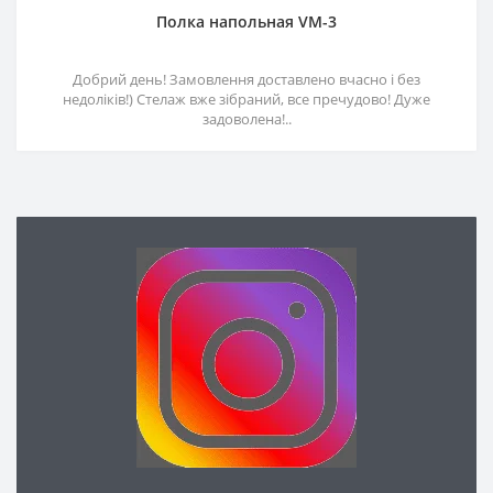
Полка напольная VM-3
Добрий день! Замовлення доставлено вчасно і без
недоліків!) Стелаж вже зібраний, все пречудово! Дуже
задоволена!..