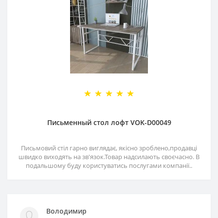
Письменный стол лофт VOK-D00049
Письмовий стіл гарно виглядає, якісно зроблено,продавці
швидко виходять на зв'язок.Товар надсилають своєчасно. В
подальшому буду користуватись послугами компанії..
Володимир