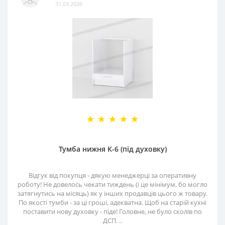
31.03.2026
Тумба нижня К-6 (під духовку)
Відгук від покупця - дякую менеджерці за оперативну
роботу! Не довелось чекати тиждень (і це мінімум, бо могло
затягнутись на місяць) як у інших продавців цього ж товару.
По якості тумби - за ці гроші, адекватна. Щоб на старій кухні
поставити нову духовку - піде! Головне, не було сколів по
ДСП. ..